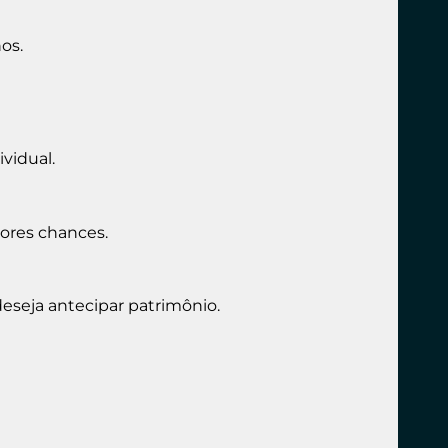
os.
vidual.
iores chances.
deseja antecipar patrimônio.