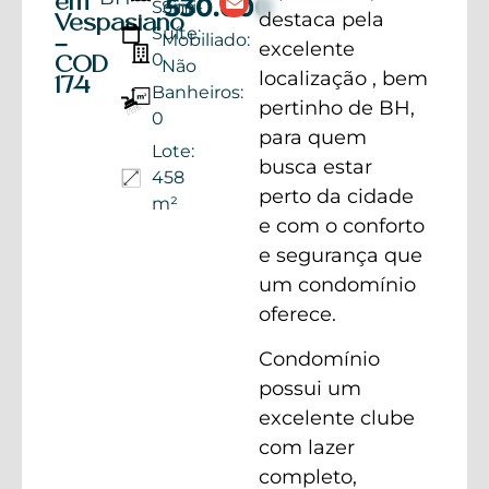
em
530.000
Semi-
Sim
destaca pela
Vespasiano
Suíte:
Mobiliado:
–
excelente
0
COD
Não
localização , bem
174
Banheiros:
pertinho de BH,
0
para quem
Lote:
busca estar
458
perto da cidade
m²
e com o conforto
e segurança que
um condomínio
oferece.
Condomínio
possui um
excelente clube
com lazer
completo,