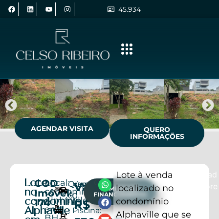
45.934
AGENDAR VISITA
QUERO
INFORMAÇÕES
Lote à venda
Read
COD
Local:
Lote
Compartilhe
Quartos:
Vagas:
Valor:
More
localizado no
SIMULE UM
condomínio
no
Imóvel:
FINANCIAMENTO
0
0
Alphaville
condomínio
condomínio
174
R$
em
Alphaville
Piscina:
Alphaville que se
BH