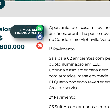
S
Compartilhe
Oportunidade – casa maravilho
alor:
SIMULE UM
FINANCIAMENTO
armários, prontinha para o no
$
no Condomínio Alphaville Vesp
.800.000
1º Pavimento:
:
Sala para 02 ambientes com pé 
duplo, iluminação em LED.
Cozinha estilo americana bem
com armários, mesa em madeir
01 Quarto podendo reverter em
Área de serviço;
2º Pavimento:
03 Suítes com armários, sendo