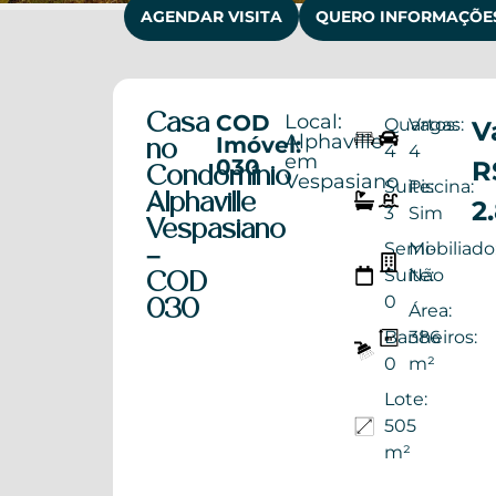
AGENDAR VISITA
QUERO INFORMAÇÕE
COD
Local:
Casa
Quartos:
Vagas:
V
Alphaville
Imóvel:
no
4
4
em
030
R
Condomínio
Vespasiano
Suite:
Piscina:
Alphaville
2
3
Sim
Vespasiano
Semi-
Mobiliado
–
Suíte:
Não
COD
0
030
Área:
Banheiros:
386
0
m²
Lote:
505
m²