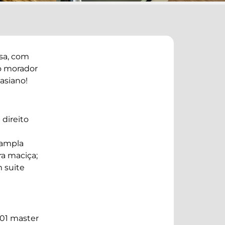
sa, com
Read
vo morador
More
asiano!
direito
 ampla
a maciça;
 suite
 01 master