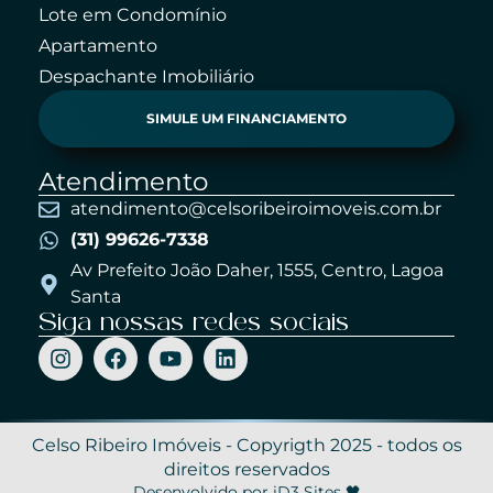
Lote em Condomínio
Apartamento
Despachante Imobiliário
SIMULE UM FINANCIAMENTO
Atendimento
atendimento@celsoribeiroimoveis.com.br
(31) 99626-7338
Av Prefeito João Daher, 1555, Centro, Lagoa
Santa
Siga nossas redes sociais
Celso Ribeiro Imóveis - Copyrigth 2025 - todos os
direitos reservados
Desenvolvido por iD3 Sites 🖤