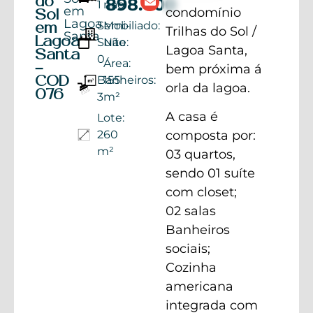
do
898.000
1
nao
em
condomínio
Sol
Lagoa
Semi-
Mobiliado:
em
Trilhas do Sol /
Santa
Lagoa
Suíte:
Não
Lagoa Santa,
Santa
0
Área:
–
bem próxima á
Banheiros:
155
COD
orla da lagoa.
076
3
m²
A casa é
Lote:
260
composta por:
m²
03 quartos,
sendo 01 suíte
com closet;
02 salas
Banheiros
sociais;
Cozinha
americana
integrada com