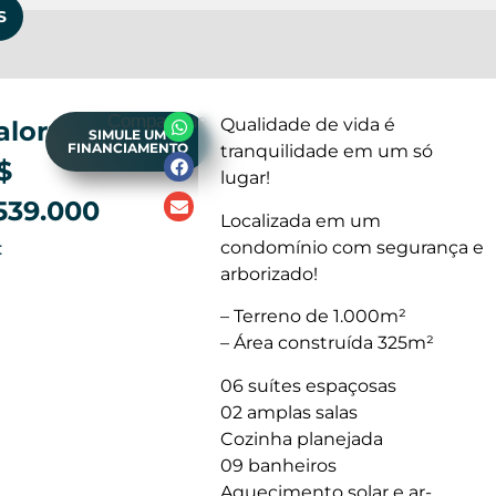
S
Compartilhe
Qualidade de vida é
alor:
SIMULE UM
FINANCIAMENTO
tranquilidade em um só
$
lugar!
.539.000
Localizada em um
condomínio com segurança e
:
arborizado!
– Terreno de 1.000m²
– Área construída 325m²
06 suítes espaçosas
02 amplas salas
Cozinha planejada
09 banheiros
Aquecimento solar e ar-