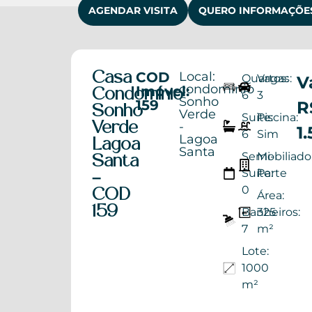
AGENDAR VISITA
QUERO INFORMAÇÕE
COD
Local:
Casa
Quartos:
Vagas:
V
condomínio
Imóvel:
Condomínio
6
3
Sonho
159
R
Sonho
Verde
Suite:
Piscina:
-
Verde
1
6
Sim
Lagoa
Lagoa
Santa
Semi-
Mobiliado
Santa
Suíte:
Parte
–
0
COD
Área:
159
Banheiros:
325
7
m²
Lote:
1000
m²