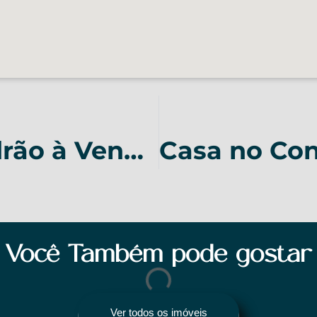
Casa de Alto Padrão à Venda no Condomínio Boulevard em Lagoa Santa/MG – COD 153
Você Também pode gostar
Ver todos os imóveis