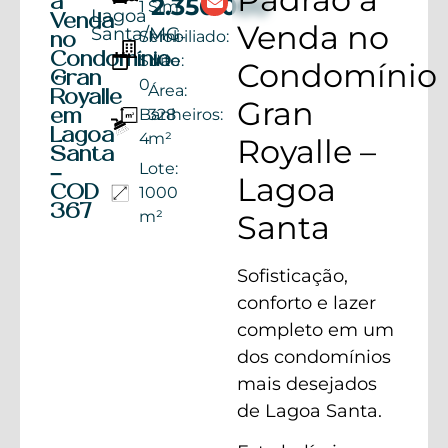
à
2.350.000
1
Sim
Lagoa
Venda
Venda no
Santa/MG
Semi-
Mobiliado:
no
Condomínio
Suíte:
Não
Condomínio
Gran
0
Área:
Royalle
Gran
Banheiros:
328
em
Lagoa
4
m²
Royalle –
Santa
Lote:
–
Lagoa
COD
1000
367
m²
Santa
Sofisticação,
conforto e lazer
completo em um
dos condomínios
mais desejados
de Lagoa Santa.