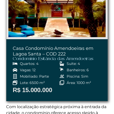
Casa Condomínio Amendoeiras em
Lagoa Santa – COD 222
Condomínio Estância das Amendoeiras
Quartos: 4
Suite: 4
Vagas: 12
Banheiros: 6
Mobiliado: Parte
Piscina: Sim
Lote: 6500 m²
Área: 1000 m²
R$ 15.000.000
Com localização estratégica próxima à entrada da
cidade, o condomínio oferece acesso rápido à